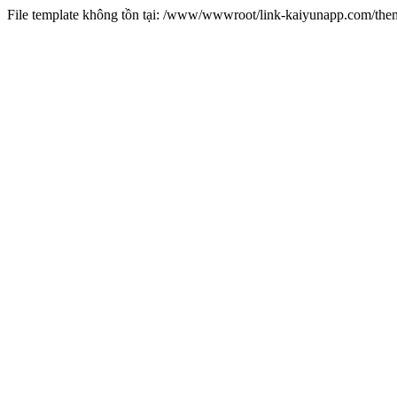
File template không tồn tại: /www/wwwroot/link-kaiyunapp.com/th